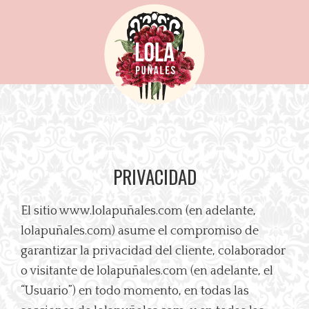
Saltar
Saltar
Saltar
a
al
a
la
contenido
la
navegación
principal
barra
principal
lateral
principal
PRIVACIDAD
El sitio www.lolapuñales.com (en adelante,
lolapuñales.com) asume el compromiso de
garantizar la privacidad del cliente, colaborador
o visitante de lolapuñales.com (en adelante, el
“Usuario”) en todo momento, en todas las